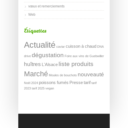
vœux et remerciements
Web
Étiquettes
Actualité
cuisson à chaud
caviar
DNA
dégustation
drive
Foire aux vins de Guebwiller
liste produits
huîtres
L'Alsace
Marché
nouveauté
Moules de bouchots
poissons fumés
Presse
tarif
Noël 2024
tarif
2023
tarif 2025
vegan