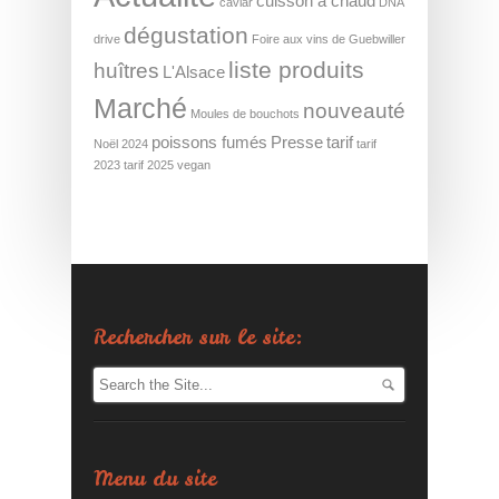
cuisson à chaud
caviar
DNA
dégustation
drive
Foire aux vins de Guebwiller
liste produits
huîtres
L'Alsace
Marché
nouveauté
Moules de bouchots
poissons fumés
Presse
tarif
Noël 2024
tarif
2023
tarif 2025
vegan
Rechercher sur le site:
Menu du site