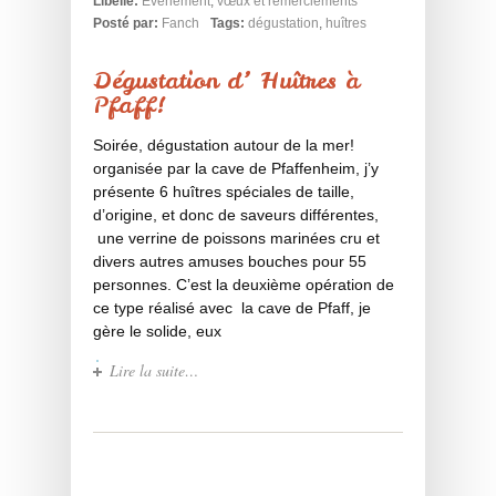
Libellé:
Evènement
,
vœux et remerciements
Posté par:
Fanch
Tags:
dégustation
,
huîtres
Dégustation d’ Huîtres à
Pfaff!
Soirée, dégustation autour de la mer!
organisée par la cave de Pfaffenheim, j’y
présente 6 huîtres spéciales de taille,
d’origine, et donc de saveurs différentes,
une verrine de poissons marinées cru et
divers autres amuses bouches pour 55
personnes. C’est la deuxième opération de
ce type réalisé avec la cave de Pfaff, je
gère le solide, eux
Lire la suite…