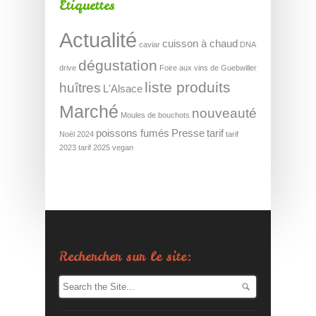
Étiquettes
Actualité
cuisson à chaud
caviar
DNA
dégustation
drive
Foire aux vins de Guebwiller
liste produits
huîtres
L'Alsace
Marché
nouveauté
Moules de bouchots
poissons fumés
Presse
tarif
Noël 2024
tarif
2023
tarif 2025
vegan
Rechercher sur le site: