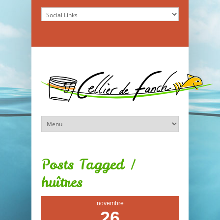
Posts Tagged /
huîtres
novembre
26