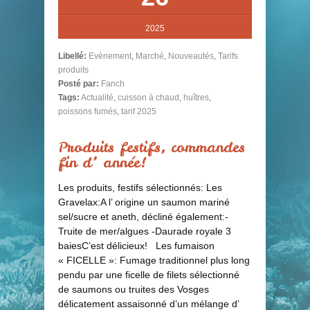
2025
Libellé:
Evènement
,
Marché
,
Nouveautés
,
Tarifs
produits
Posté par:
Fanch
Tags:
Actualité
,
cuisson à chaud
,
huîtres
,
poissons fumés
,
tarif 2025
Produits festifs, commandes
fin d’ année!
Les produits, festifs sélectionnés: Les
Gravelax:A l’ origine un saumon mariné
sel/sucre et aneth, décliné également:-
Truite de mer/algues -Daurade royale 3
baiesC’est délicieux! Les fumaison
« FICELLE »: Fumage traditionnel plus long
pendu par une ficelle de filets sélectionné
de saumons ou truites des Vosges
délicatement assaisonné d’un mélange d’