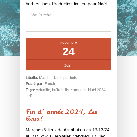
herbes fines! Production limitée pour Noël
Lire la suite…
novembre
24
2024
Libellé:
Marché
,
Tarifs produits
Posté par:
Fanch
Tags:
Actualité
,
huîtres
,
liste produits
,
Noël 2024
,
tarif
Fin d’ année 2024, Les
lieux!
Marchés & lieux de distribution du 13/12/24
au 31/12/24 Guebwiller Vendredi 13 Dec