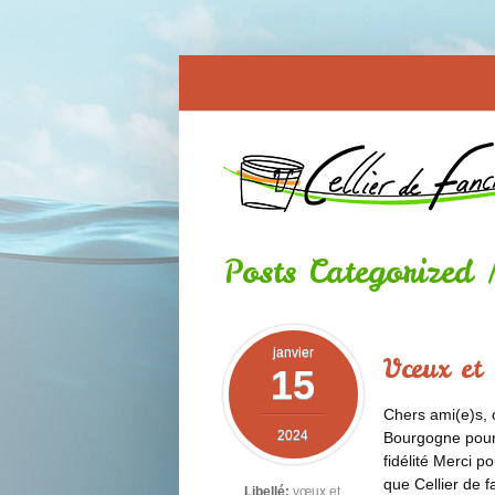
Posts Categorized
janvier
Vœux et 
15
Chers ami(e)s, c
2024
Bourgogne pour
fidélité Merci 
que Cellier de 
Libellé:
vœux et