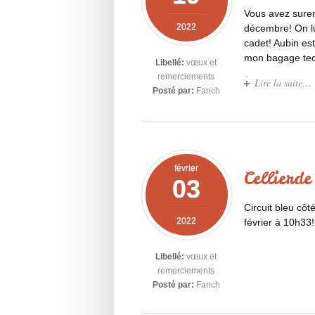
Vous avez surem
2022
décembre! On lui 
cadet! Aubin es
mon bagage techn
Libellé:
vœux et
remerciements
Lire la suite…
Posté par:
Fanch
février
Cellierd
03
Circuit bleu cô
2022
février à 10h33
Libellé:
vœux et
remerciements
Posté par:
Fanch