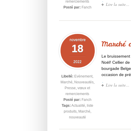
remerciements
Lire la suite…
Posté par:
Fanch
novembre
Marché 
18
Le bruissement 
2022
Noël! Cellier 
bourgade Belge 
occasion de pré
Libellé:
Evènement
,
Marché
,
Nouveautés
,
Lire la suite…
Presse
,
vœux et
remerciements
Posté par:
Fanch
Tags:
Actualité
,
liste
produits
,
Marché
,
nouveauté