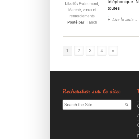
téléphonique. No
Libellé:
Evènement
,
toutes
Marché
,
vœux et
remerciements
Lire la suite…
Posté par:
Fanch
1
2
3
4
»
Rechercher sur le site:
A
P