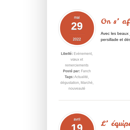
mai
On s’ af
29
Avec les beaux 
2022
persillade et dé
Libellé:
Evènement
,
vœux et
remerciements
Posté par:
Fanch
Tags:
Actualité
,
dégustation
,
Marché
,
nouveauté
avril
L’ équip
19