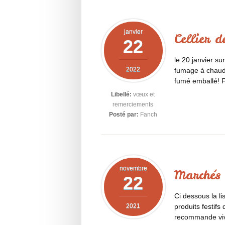
janvier
Cellier 
22
le 20 janvier su
2022
fumage à chaud &
fumé emballé! 
Libellé:
vœux et
remerciements
Posté par:
Fanch
novembre
Marchés 
22
Ci dessous la li
2021
produits festif
recommande viv