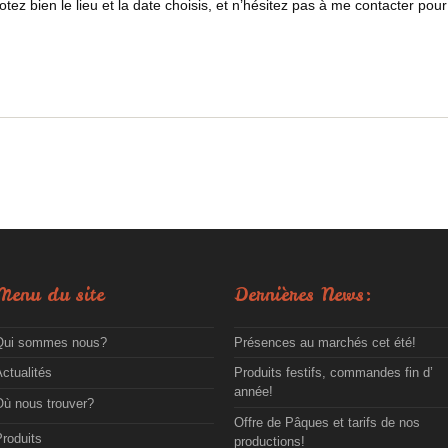
tez bien le lieu et la date choisis, et n’hésitez pas à me contacter pour
Menu du site
Dernières News:
Qui sommes nous?
Présences au marchés cet été!
ctualités
Produits festifs, commandes fin d’
année!
Où nous trouver?
Offre de Pâques et tarifs de nos
roduits
productions!