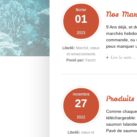
février
Nos Mar
01
9 Ans déjà, et d
2023
marchés hebdom
commande, ou un 
peux manquer u
Libellé:
Marché
,
vœux
et remerciements
Lire la suite…
Posté par:
Fanch
novembre
Produit
27
Comme chaque an
2022
téléchargeable
saumon Islande 
Pavé de saumon 
Libellé:
vœux et