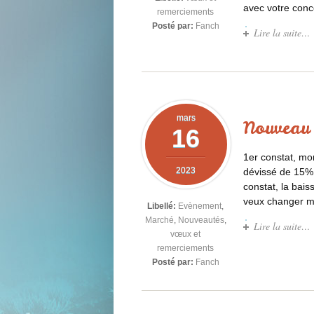
avec votre conc
remerciements
Posté par:
Fanch
Lire la suite…
mars
Nouveau
16
1er constat, mon
2023
dévissé de 15%,
constat, la bais
veux changer mo
Libellé:
Evènement
,
Marché
,
Nouveautés
,
Lire la suite…
vœux et
remerciements
Posté par:
Fanch