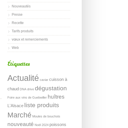
Nouveautés
Presse
Recette
Tarifs produits
vœux et remerciements
Web
Étiquettes
Actualité
cuisson à
caviar
dégustation
chaud
DNA
drive
huîtres
Foire aux vins de Guebwiller
liste produits
L'Alsace
Marché
Moules de bouchots
nouveauté
poissons
Noël 2024