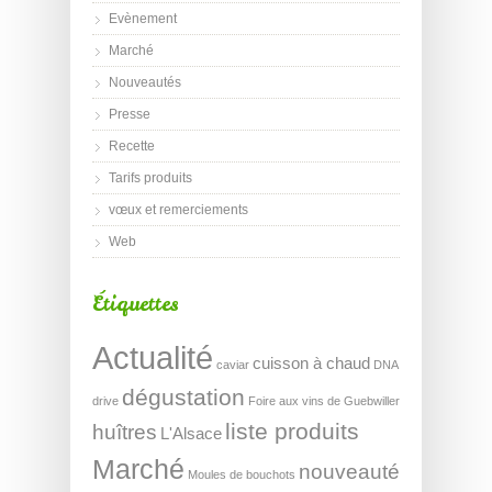
Evènement
Marché
Nouveautés
Presse
Recette
Tarifs produits
vœux et remerciements
Web
Étiquettes
Actualité
cuisson à chaud
caviar
DNA
dégustation
drive
Foire aux vins de Guebwiller
liste produits
huîtres
L'Alsace
Marché
nouveauté
Moules de bouchots