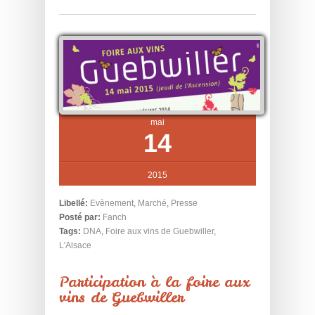
mai
14
2015
Libellé:
Evènement
,
Marché
,
Presse
Posté par:
Fanch
Tags:
DNA
,
Foire aux vins de Guebwiller
,
L'Alsace
Participation à la foire aux
vins de Guebwiller